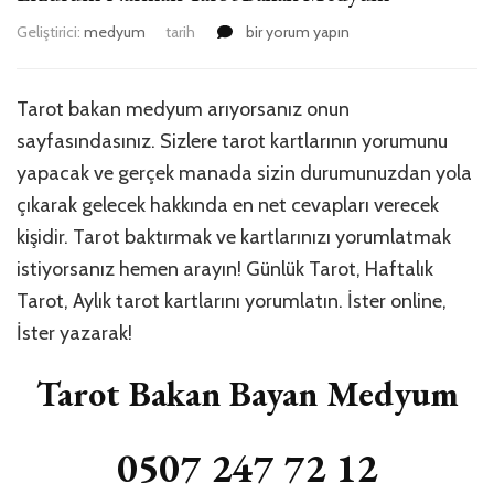
Erzurum
Geliştirici:
medyum
tarih
bir yorum yapın
Narman
Tarot
Bakan
Tarot bakan medyum arıyorsanız onun
Medyum
sayfasındasınız. Sizlere tarot kartlarının yorumunu
için
yapacak ve gerçek manada sizin durumunuzdan yola
çıkarak gelecek hakkında en net cevapları verecek
kişidir. Tarot baktırmak ve kartlarınızı yorumlatmak
istiyorsanız hemen arayın! Günlük Tarot, Haftalık
Tarot, Aylık tarot kartlarını yorumlatın. İster online,
İster yazarak!
Tarot Bakan Bayan Medyum
0507 247 72 12