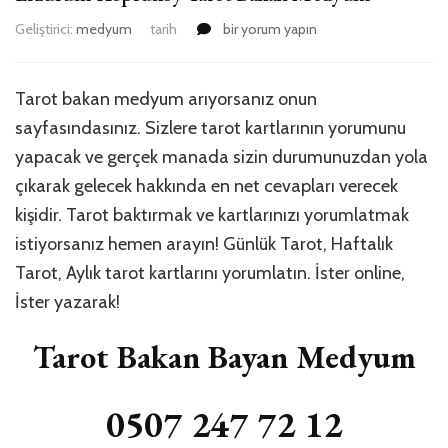
Erzurum
Geliştirici:
medyum
tarih
bir yorum yapın
Köprüköy
Tarot
Bakan
Tarot bakan medyum arıyorsanız onun
Medyum
sayfasındasınız. Sizlere tarot kartlarının yorumunu
için
yapacak ve gerçek manada sizin durumunuzdan yola
çıkarak gelecek hakkında en net cevapları verecek
kişidir. Tarot baktırmak ve kartlarınızı yorumlatmak
istiyorsanız hemen arayın! Günlük Tarot, Haftalık
Tarot, Aylık tarot kartlarını yorumlatın. İster online,
İster yazarak!
Tarot Bakan Bayan Medyum
0507 247 72 12