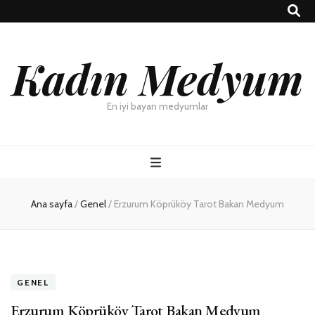
Kadın Medyum
En iyi bayan medyumlar
Ana sayfa
/
Genel
/
Erzurum Köprüköy Tarot Bakan Medyum
GENEL
Erzurum Köprüköy Tarot Bakan Medyum