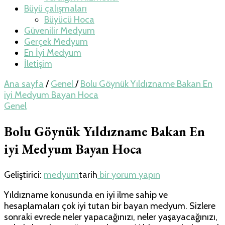
Büyü çalışmaları
Büyücü Hoca
Güvenilir Medyum
Gerçek Medyum
En İyi Medyum
İletişim
Ana sayfa
/
Genel
/
Bolu Göynük Yıldızname Bakan En
iyi Medyum Bayan Hoca
Genel
Bolu Göynük Yıldızname Bakan En
iyi Medyum Bayan Hoca
Bolu
Geliştirici:
medyum
tarih
bir yorum yapın
Göynük
Yıldızname konusunda en iyi ilme sahip ve
Yıldızname
hesaplamaları çok iyi tutan bir bayan medyum. Sizlere
Bakan
sonraki evrede neler yapacağınızı, neler yaşayacağınızı,
En