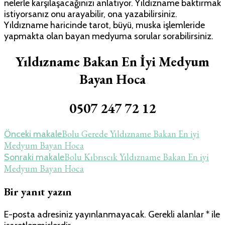
nelerle karşılaşacağınızı anlatıyor. Yıldızname baktırmak
iyi
istiyorsanız onu arayabilir, ona yazabilirsiniz.
Medyum
Yıldızname haricinde tarot, büyü, muska işlemleride
Bayan
yapmakta olan bayan medyuma sorular sorabilirsiniz.
Hoca
için
Yıldızname Bakan En İyi Medyum
Bayan Hoca
0507 247 72 12
Yazı
Bolu Gerede Yıldızname Bakan En iyi
Önceki makale
Medyum Bayan Hoca
dolaşımı
Bolu Kıbrıscık Yıldızname Bakan En iyi
Sonraki makale
Medyum Bayan Hoca
Bir yanıt yazın
E-posta adresiniz yayınlanmayacak.
Gerekli alanlar
*
ile