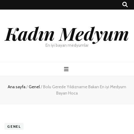
Kadın Medyum
En iyi bayan medyumlar
Ana sayfa
/
Genel
/
Bolu Gerede Yıldızname Bakan En iyi Medyum
Bayan Hoca
GENEL