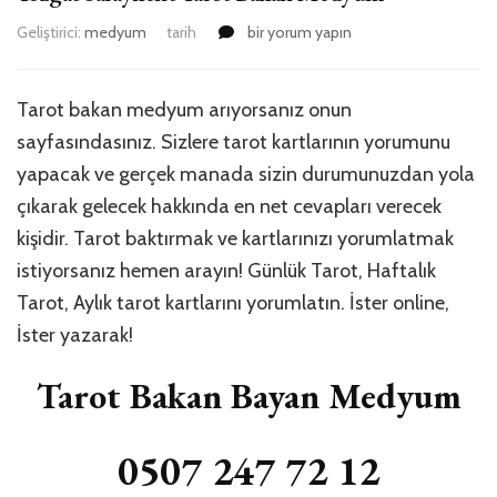
Yozgat
Geliştirici:
medyum
tarih
bir yorum yapın
Saraykent
Tarot
Bakan
Tarot bakan medyum arıyorsanız onun
Medyum
sayfasındasınız. Sizlere tarot kartlarının yorumunu
için
yapacak ve gerçek manada sizin durumunuzdan yola
çıkarak gelecek hakkında en net cevapları verecek
kişidir. Tarot baktırmak ve kartlarınızı yorumlatmak
istiyorsanız hemen arayın! Günlük Tarot, Haftalık
Tarot, Aylık tarot kartlarını yorumlatın. İster online,
İster yazarak!
Tarot Bakan Bayan Medyum
0507 247 72 12