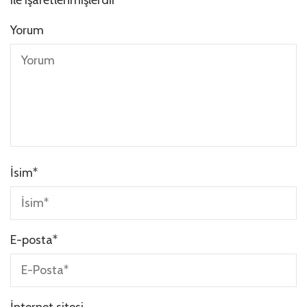
Yorum
İsim
*
E-posta
*
İnternet sitesi