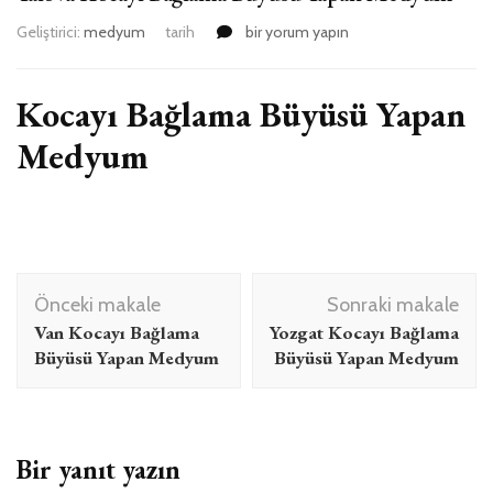
Yalova
Geliştirici:
medyum
tarih
bir yorum yapın
Kocayı
Bağlama
Büyüsü
Kocayı Bağlama Büyüsü Yapan
Yapan
Medyum
Medyum
için
Yazı
Önceki makale
Sonraki makale
dolaşımı
Van Kocayı Bağlama
Yozgat Kocayı Bağlama
Büyüsü Yapan Medyum
Büyüsü Yapan Medyum
Bir yanıt yazın