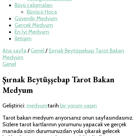
Büyü çalışmaları
Büyücü Hoca
Güvenilir Medyum
Gerçek Medyum
En İyi Medyum
İletişim
Ana sayfa
/
Genel
/
Şırnak Beytüşşebap Tarot Bakan
Medyum
Genel
Şırnak Beytüşşebap Tarot Bakan
Medyum
Şırnak
Geliştirici:
medyum
tarih
bir yorum yapın
Beytüşşebap
Tarot bakan medyum arıyorsanız onun sayfasındasınız.
Tarot
Sizlere tarot kartlarının yorumunu yapacak ve gerçek
Bakan
manada sizin durumunuzdan yola çıkarak gelecek
Medyum