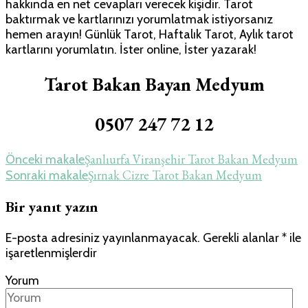
hakkında en net cevapları verecek kişidir. Tarot
için
baktırmak ve kartlarınızı yorumlatmak istiyorsanız
hemen arayın! Günlük Tarot, Haftalık Tarot, Aylık tarot
kartlarını yorumlatın. İster online, İster yazarak!
Tarot Bakan Bayan Medyum
0507 247 72 12
Yazı
Şanlıurfa Viranşehir Tarot Bakan Medyum
Önceki makale
Şırnak Cizre Tarot Bakan Medyum
Sonraki makale
dolaşımı
Bir yanıt yazın
E-posta adresiniz yayınlanmayacak.
Gerekli alanlar
*
ile
işaretlenmişlerdir
Yorum