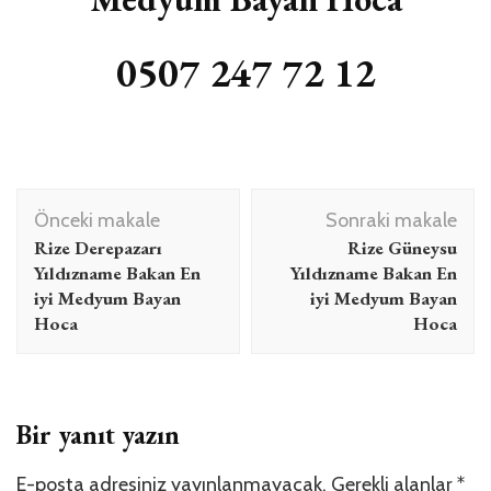
0507 247 72 12
Yazı
Önceki makale
Sonraki makale
dolaşımı
Rize Derepazarı
Rize Güneysu
Yıldızname Bakan En
Yıldızname Bakan En
iyi Medyum Bayan
iyi Medyum Bayan
Hoca
Hoca
Bir yanıt yazın
E-posta adresiniz yayınlanmayacak.
Gerekli alanlar
*