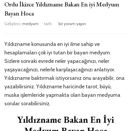
Ordu İkizce Yıldızname Bakan En iyi Medyum
Bayan Hoca
Ordu
Geliştirici:
medyum
tarih
bir yorum yapın
İkizce
Yıldızname
Bakan
Yıldızname konusunda en iyi ilme sahip ve
En
hesaplamaları çok iyi tutan bir bayan medyum.
iyi
Medyum
Sizlere sonraki evrede neler yapacağınızı, neler
Bayan
yaşayacağınızı, nelerle karşılaşacağınızı anlatıyor.
Hoca
Yıldızname baktırmak istiyorsanız onu arayabilir, ona
için
yazabilirsiniz. Yıldızname haricinde tarot, büyü,
muska işlemleride yapmakta olan bayan medyuma
sorular sorabilirsiniz.
Yıldızname Bakan En İyi
Medyum Bayan Hoca