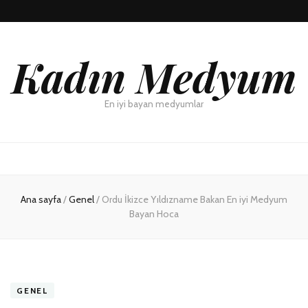
Kadın Medyum
En iyi bayan medyumlar
Ana sayfa
/
Genel
/
Ordu İkizce Yıldızname Bakan En iyi Medyum
Bayan Hoca
GENEL