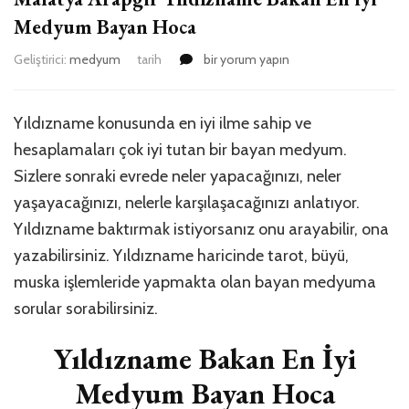
Medyum Bayan Hoca
Geliştirici:
medyum
tarih
Malatya
bir yorum yapın
Arapgir
Yıldızname
Bakan
Yıldızname konusunda en iyi ilme sahip ve
En
hesaplamaları çok iyi tutan bir bayan medyum.
iyi
Sizlere sonraki evrede neler yapacağınızı, neler
Medyum
Bayan
yaşayacağınızı, nelerle karşılaşacağınızı anlatıyor.
Hoca
Yıldızname baktırmak istiyorsanız onu arayabilir, ona
için
yazabilirsiniz. Yıldızname haricinde tarot, büyü,
muska işlemleride yapmakta olan bayan medyuma
sorular sorabilirsiniz.
Yıldızname Bakan En İyi
Medyum Bayan Hoca