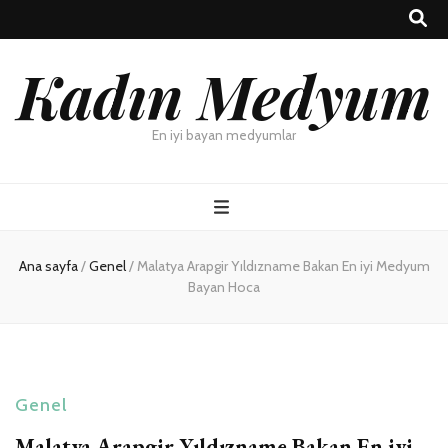
Kadın Medyum
En iyi bayan medyumlar
Ana sayfa
/
Genel
/
Malatya Arapgir Yıldızname Bakan En iyi Medyum
Bayan Hoca
Genel
Malatya Arapgir Yıldızname Bakan En iyi