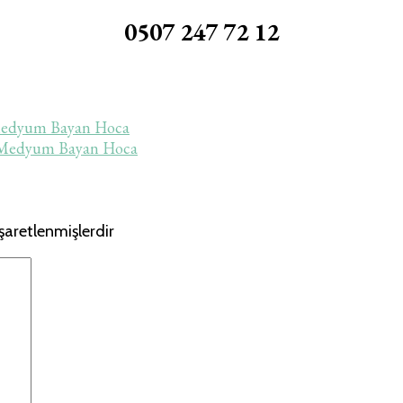
0507 247 72 12
 Medyum Bayan Hoca
i Medyum Bayan Hoca
işaretlenmişlerdir