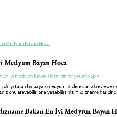
 iyi Medyum Bayan Hoca
iyi Medyum Bayan Hoca
n En iyi Medyum Bayan Hoca için
bir yorum yapın
ok iyi tutan bir bayan medyum. Sizlere sonraki evrede nele
sanız onu arayabilir, ona yazabilirsiniz. Yıldızname haric
ldızname Bakan En İyi Medyum Bayan H