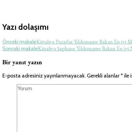
Yazı dolaşımı
Kütahya Pazarlar Yıldızname Bakan En iyi
Önceki makale
Kütahya Şaphane Yıldızname Bakan En iy
Sonraki makale
Bir yanıt yazın
E-posta adresiniz yayınlanmayacak.
Gerekli alanlar
*
ile 