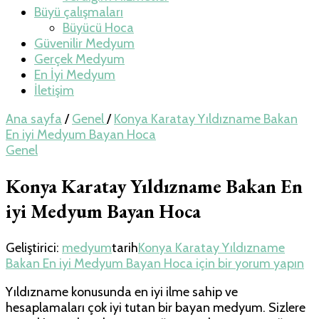
Büyü çalışmaları
Büyücü Hoca
Güvenilir Medyum
Gerçek Medyum
En İyi Medyum
İletişim
Ana sayfa
/
Genel
/
Konya Karatay Yıldızname Bakan
En iyi Medyum Bayan Hoca
Genel
Konya Karatay Yıldızname Bakan En
iyi Medyum Bayan Hoca
Geliştirici:
medyum
tarih
Konya Karatay Yıldızname
Bakan En iyi Medyum Bayan Hoca için
bir yorum yapın
Yıldızname konusunda en iyi ilme sahip ve
hesaplamaları çok iyi tutan bir bayan medyum. Sizlere