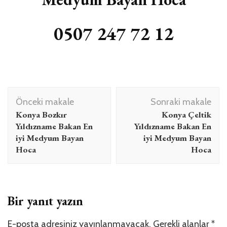
0507 247 72 12
Yazı
Önceki makale
Sonraki makale
dolaşımı
Konya Bozkır
Konya Çeltik
Yıldızname Bakan En
Yıldızname Bakan En
iyi Medyum Bayan
iyi Medyum Bayan
Hoca
Hoca
Bir yanıt yazın
E-posta adresiniz yayınlanmayacak.
Gerekli alanlar
*