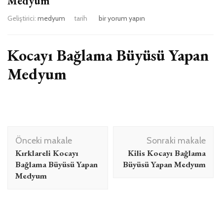
Medyum
Kırşehir
Geliştirici:
medyum
tarih
bir yorum yapın
Kocayı
Bağlama
Büyüsü
Kocayı Bağlama Büyüsü Yapan
Yapan
Medyum
Medyum
için
Yazı
Önceki makale
Sonraki makale
dolaşımı
Kırklareli Kocayı
Kilis Kocayı Bağlama
Bağlama Büyüsü Yapan
Büyüsü Yapan Medyum
Medyum