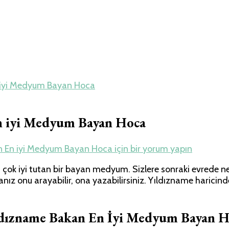
n iyi Medyum Bayan Hoca
n iyi Medyum Bayan Hoca
an En iyi Medyum Bayan Hoca için
bir yorum yapın
ok iyi tutan bir bayan medyum. Sizlere sonraki evrede nele
sanız onu arayabilir, ona yazabilirsiniz. Yıldızname haric
ldızname Bakan En İyi Medyum Bayan H