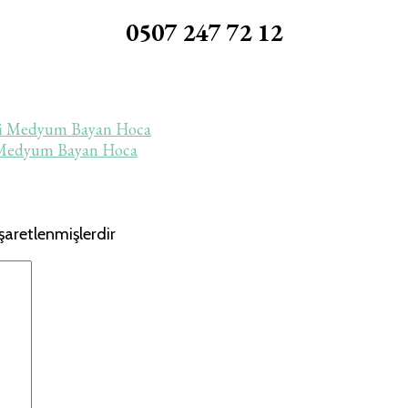
0507 247 72 12
iyi Medyum Bayan Hoca
i Medyum Bayan Hoca
işaretlenmişlerdir