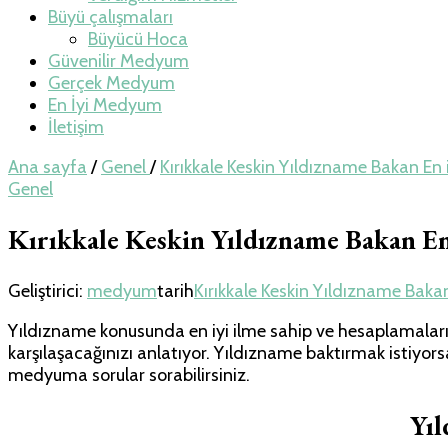
Büyü çalışmaları
Büyücü Hoca
Güvenilir Medyum
Gerçek Medyum
En İyi Medyum
İletişim
Ana sayfa
/
Genel
/
Kırıkkale Keskin Yıldızname Bakan E
Genel
Kırıkkale Keskin Yıldızname Bakan E
Geliştirici:
medyum
tarih
Kırıkkale Keskin Yıldızname Bak
Yıldızname konusunda en iyi ilme sahip ve hesaplamaları ç
karşılaşacağınızı anlatıyor. Yıldızname baktırmak istiyor
medyuma sorular sorabilirsiniz.
Yı