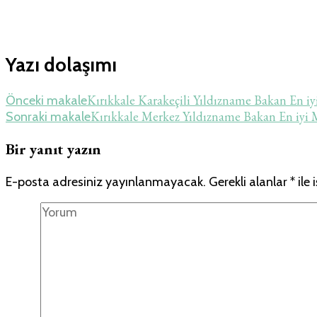
Yazı dolaşımı
Kırıkkale Karakeçili Yıldızname Bakan En 
Önceki makale
Kırıkkale Merkez Yıldızname Bakan En iy
Sonraki makale
Bir yanıt yazın
E-posta adresiniz yayınlanmayacak.
Gerekli alanlar
*
ile 