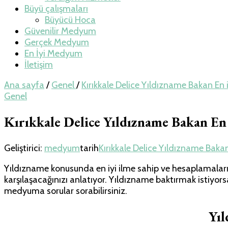
Büyü çalışmaları
Büyücü Hoca
Güvenilir Medyum
Gerçek Medyum
En İyi Medyum
İletişim
Ana sayfa
/
Genel
/
Kırıkkale Delice Yıldızname Bakan E
Genel
Kırıkkale Delice Yıldızname Bakan E
Geliştirici:
medyum
tarih
Kırıkkale Delice Yıldızname Bak
Yıldızname konusunda en iyi ilme sahip ve hesaplamaları ç
karşılaşacağınızı anlatıyor. Yıldızname baktırmak istiyor
medyuma sorular sorabilirsiniz.
Yı