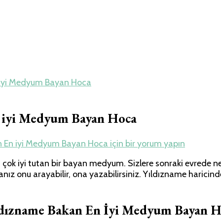
n iyi Medyum Bayan Hoca
n iyi Medyum Bayan Hoca
an En iyi Medyum Bayan Hoca için
bir yorum yapın
ok iyi tutan bir bayan medyum. Sizlere sonraki evrede nele
sanız onu arayabilir, ona yazabilirsiniz. Yıldızname haric
ldızname Bakan En İyi Medyum Bayan H