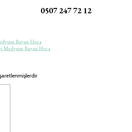
0507 247 72 12
 Medyum Bayan Hoca
 iyi Medyum Bayan Hoca
işaretlenmişlerdir