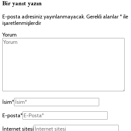
Bir yanıt yazın
E-posta adresiniz yayınlanmayacak.
Gerekli alanlar
*
ile
işaretlenmişlerdir
Yorum
İsim
*
E-posta
*
İnternet sitesi