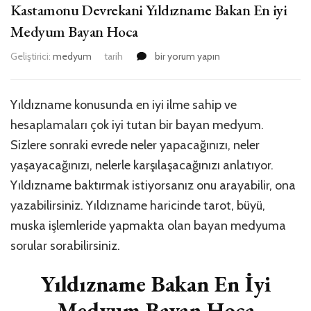
Kastamonu Devrekani Yıldızname Bakan En iyi
Medyum Bayan Hoca
Kastamonu
Geliştirici:
medyum
tarih
bir yorum yapın
Devrekani
Yıldızname
Bakan
Yıldızname konusunda en iyi ilme sahip ve
En
hesaplamaları çok iyi tutan bir bayan medyum.
iyi
Medyum
Sizlere sonraki evrede neler yapacağınızı, neler
Bayan
yaşayacağınızı, nelerle karşılaşacağınızı anlatıyor.
Hoca
Yıldızname baktırmak istiyorsanız onu arayabilir, ona
için
yazabilirsiniz. Yıldızname haricinde tarot, büyü,
muska işlemleride yapmakta olan bayan medyuma
sorular sorabilirsiniz.
Yıldızname Bakan En İyi
Medyum Bayan Hoca