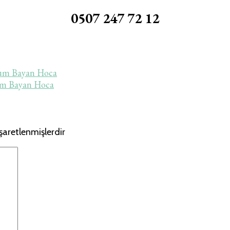
0507 247 72 12
yum Bayan Hoca
um Bayan Hoca
işaretlenmişlerdir