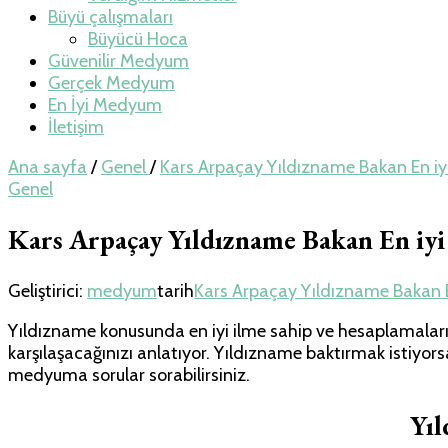
Büyü çalışmaları
Büyücü Hoca
Güvenilir Medyum
Gerçek Medyum
En İyi Medyum
İletişim
Ana sayfa
/
Genel
/
Kars Arpaçay Yıldızname Bakan En 
Genel
Kars Arpaçay Yıldızname Bakan En i
Geliştirici:
medyum
tarih
Kars Arpaçay Yıldızname Bakan 
Yıldızname konusunda en iyi ilme sahip ve hesaplamaları ç
karşılaşacağınızı anlatıyor. Yıldızname baktırmak istiyor
medyuma sorular sorabilirsiniz.
Yı