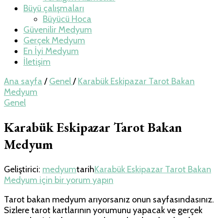
Büyü çalışmaları
Büyücü Hoca
Güvenilir Medyum
Gerçek Medyum
En İyi Medyum
İletişim
Ana sayfa
/
Genel
/
Karabük Eskipazar Tarot Bakan
Medyum
Genel
Karabük Eskipazar Tarot Bakan
Medyum
Geliştirici:
medyum
tarih
Karabük Eskipazar Tarot Bakan
Medyum için
bir yorum yapın
Tarot bakan medyum arıyorsanız onun sayfasındasınız.
Sizlere tarot kartlarının yorumunu yapacak ve gerçek