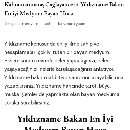
Kahramanmaraş Çağlayancerit Yıldızname Bakan
En iyi Medyum Bayan Hoca
Kahramanmaraş
Geliştirici:
medyum
tarih
bir yorum yapın
Çağlayancerit
Yıldızname
Bakan
Yıldızname konusunda en iyi ilme sahip ve
En
hesaplamaları çok iyi tutan bir bayan medyum.
iyi
Medyum
Sizlere sonraki evrede neler yapacağınızı, neler
Bayan
yaşayacağınızı, nelerle karşılaşacağınızı anlatıyor.
Hoca
Yıldızname baktırmak istiyorsanız onu arayabilir, ona
için
yazabilirsiniz. Yıldızname haricinde tarot, büyü,
muska işlemleride yapmakta olan bayan medyuma
sorular sorabilirsiniz.
Yıldızname Bakan En İyi
Medyum Bayan Hoca