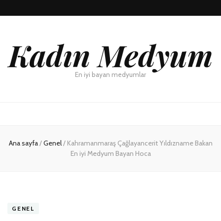
Kadın Medyum
En iyi bayan medyumlar
Ana sayfa
/
Genel
/
Kahramanmaraş Çağlayancerit Yıldızname Bakan
En iyi Medyum Bayan Hoca
GENEL