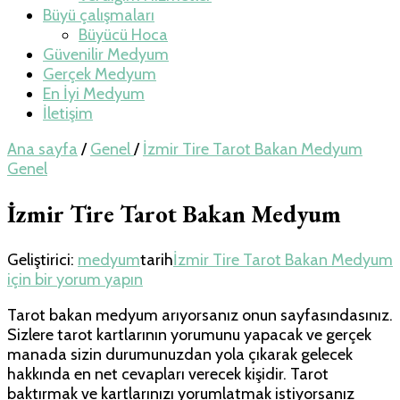
Büyü çalışmaları
Büyücü Hoca
Güvenilir Medyum
Gerçek Medyum
En İyi Medyum
İletişim
Ana sayfa
/
Genel
/
İzmir Tire Tarot Bakan Medyum
Genel
İzmir Tire Tarot Bakan Medyum
Geliştirici:
medyum
tarih
İzmir Tire Tarot Bakan Medyum
için
bir yorum yapın
Tarot bakan medyum arıyorsanız onun sayfasındasınız.
Sizlere tarot kartlarının yorumunu yapacak ve gerçek
manada sizin durumunuzdan yola çıkarak gelecek
hakkında en net cevapları verecek kişidir. Tarot
baktırmak ve kartlarınızı yorumlatmak istiyorsanız