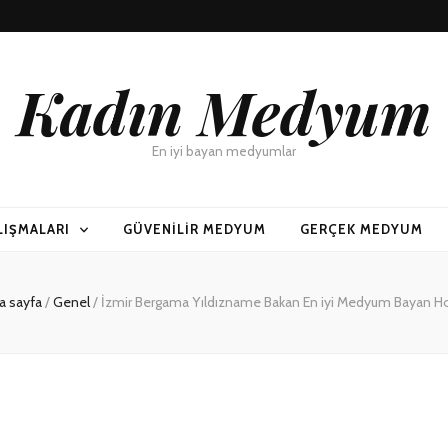
Kadın Medyum
En iyi bayan medyumlar
LIŞMALARI
GÜVENILIR MEDYUM
GERÇEK MEDYUM
a sayfa
/
Genel
/
İzmir Bergama Yıldızname Bakan En iyi Medyum Bayan H