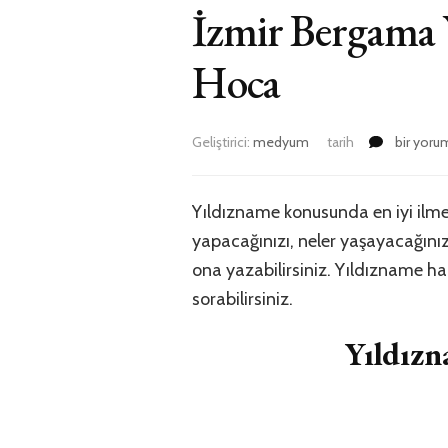
İzmir Bergama 
Hoca
İzmir
Geliştirici:
medyum
tarih
bir yoru
Bergama
Yıldızna
Bakan
Yıldızname konusunda en iyi ilme
En
yapacağınızı, neler yaşayacağınızı
iyi
Medyum
ona yazabilirsiniz. Yıldızname 
Bayan
sorabilirsiniz.
Hoca
için
Yıldız