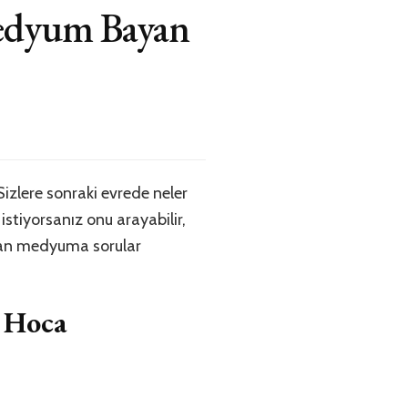
Medyum Bayan
izlere sonraki evrede neler
istiyorsanız onu arayabilir,
ayan medyuma sorular
 Hoca