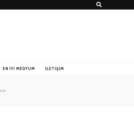
EN İYI MEDYUM
İLETIŞIM
oca