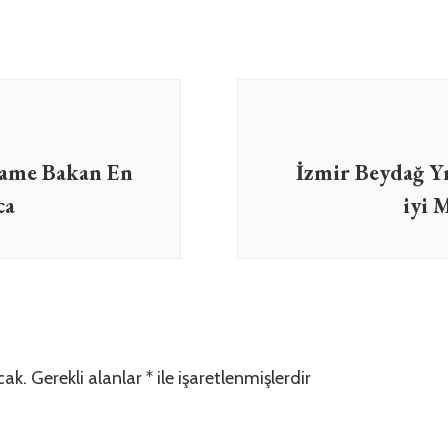
name Bakan En
İzmir Beydağ Y
ca
iyi 
cak.
Gerekli alanlar
*
ile işaretlenmişlerdir