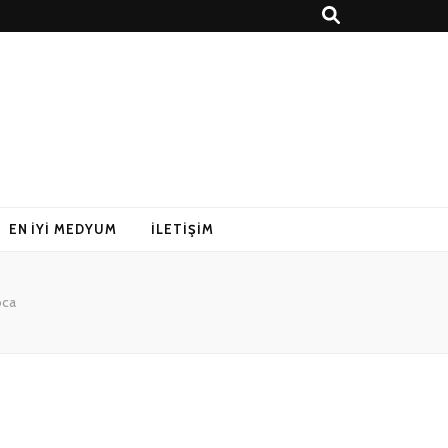
EN İYI MEDYUM
İLETIŞIM
oca