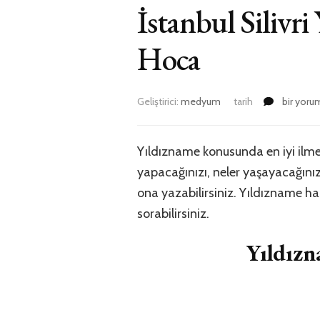
İstanbul Siliv
Hoca
İstanbul
Geliştirici:
medyum
tarih
bir yoru
Silivri
Yıldızna
Bakan
Yıldızname konusunda en iyi ilme
En
yapacağınızı, neler yaşayacağınızı
iyi
Medyum
ona yazabilirsiniz. Yıldızname 
Bayan
sorabilirsiniz.
Hoca
için
Yıldız