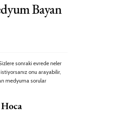
Medyum Bayan
izlere sonraki evrede neler
istiyorsanız onu arayabilir,
ayan medyuma sorular
 Hoca