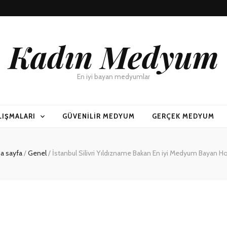
Kadın Medyum
En iyi bayan medyumlar
LIŞMALARI
GÜVENILIR MEDYUM
GERÇEK MEDYUM
a sayfa
/
Genel
/
İstanbul Silivri Yıldızname Bakan En iyi Medyum Bayan H