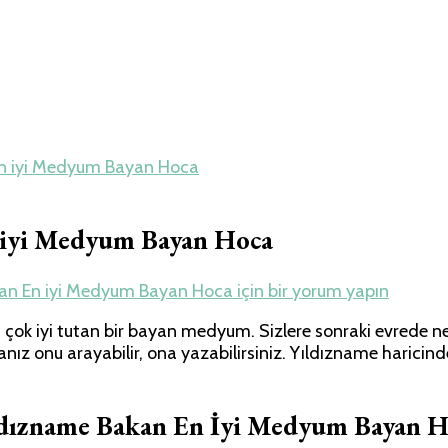
En iyi Medyum Bayan Hoca
n iyi Medyum Bayan Hoca
kan En iyi Medyum Bayan Hoca için
bir yorum yapın
ok iyi tutan bir bayan medyum. Sizlere sonraki evrede nele
sanız onu arayabilir, ona yazabilirsiniz. Yıldızname haric
ldızname Bakan En İyi Medyum Bayan H