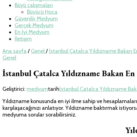
Büyü çalışmaları
Büyücü Hoca
Güvenilir Medyum
Gerçek Medyum
En İyi Medyum
İletişim
Ana sayfa
/
Genel
/
İstanbul Çatalca Yıldızname Bakan 
Genel
İstanbul Çatalca Yıldızname Bakan E
Geliştirici:
medyum
tarih
İstanbul Çatalca Yıldızname Ba
Yıldızname konusunda en iyi ilme sahip ve hesaplamaları ç
karşılaşacağınızı anlatıyor. Yıldızname baktırmak istiyor
medyuma sorular sorabilirsiniz.
Yı