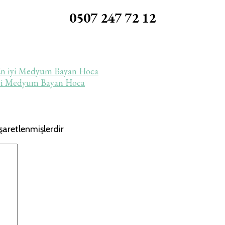
0507 247 72 12
En iyi Medyum Bayan Hoca
iyi Medyum Bayan Hoca
işaretlenmişlerdir