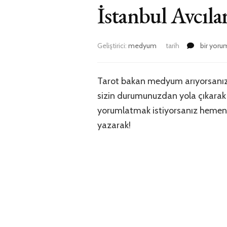
İstanbul Avcıl
İstanbul
Geliştirici:
medyum
tarih
bir yoru
Avcılar
Tarot
Bakan
Tarot bakan medyum arıyorsanız 
Medyum
sizin durumunuzdan yola çıkarak g
için
yorumlatmak istiyorsanız hemen ara
yazarak!