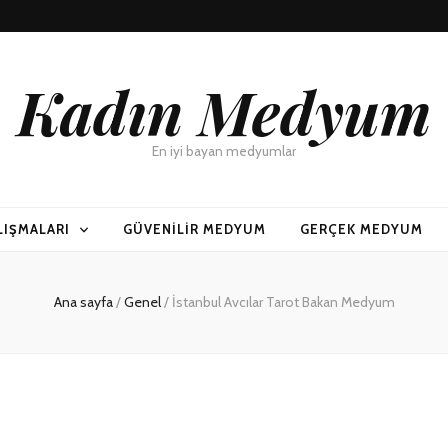
Kadın Medyum
En iyi bayan medyumlar
LIŞMALARI
GÜVENILIR MEDYUM
GERÇEK MEDYUM
Ana sayfa
/
Genel
/
İstanbul Avcılar Tarot Bakan Medyum