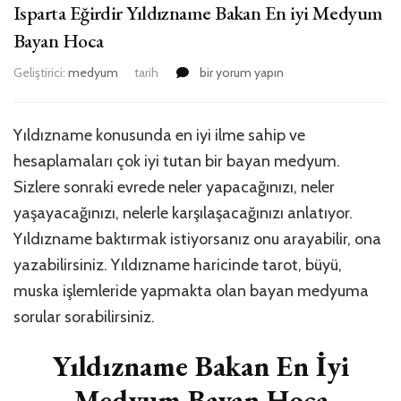
Isparta Eğirdir Yıldızname Bakan En iyi Medyum
Bayan Hoca
Isparta
Geliştirici:
medyum
tarih
bir yorum yapın
Eğirdir
Yıldızname
Bakan
Yıldızname konusunda en iyi ilme sahip ve
En
hesaplamaları çok iyi tutan bir bayan medyum.
iyi
Medyum
Sizlere sonraki evrede neler yapacağınızı, neler
Bayan
yaşayacağınızı, nelerle karşılaşacağınızı anlatıyor.
Hoca
Yıldızname baktırmak istiyorsanız onu arayabilir, ona
için
yazabilirsiniz. Yıldızname haricinde tarot, büyü,
muska işlemleride yapmakta olan bayan medyuma
sorular sorabilirsiniz.
Yıldızname Bakan En İyi
Medyum Bayan Hoca