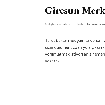
Giresun Mer
Giresun
Geliştirici:
medyum
tarih
bir yorum ya
Merkez
Tarot
Bakan
Tarot bakan medyum arıyorsanız 
Medyum
sizin durumunuzdan yola çıkarak g
için
yorumlatmak istiyorsanız hemen ara
yazarak!