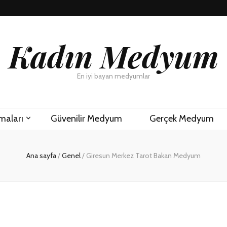
Kadın Medyum
En iyi bayan medyumlar
maları
Güvenilir Medyum
Gerçek Medyum
Ana sayfa
/
Genel
/
Giresun Merkez Tarot Bakan Medyum