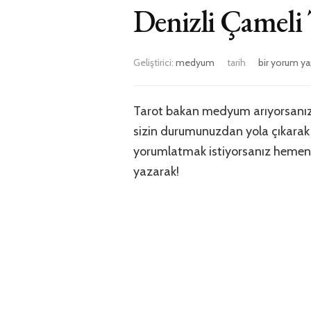
Denizli Çamel
Denizli
Geliştirici:
medyum
tarih
bir yorum ya
Çameli
Tarot
Bakan
Tarot bakan medyum arıyorsanız 
Medyum
sizin durumunuzdan yola çıkarak g
için
yorumlatmak istiyorsanız hemen ara
yazarak!