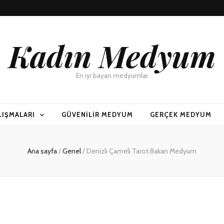
Kadın Medyum
En iyi bayan medyumlar
LIŞMALARI
GÜVENILIR MEDYUM
GERÇEK MEDYUM
Ana sayfa
/
Genel
/
Denizli Çameli Tarot Bakan Medyum