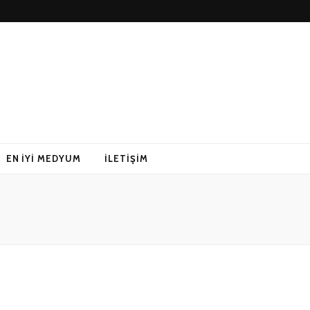
EN İYI MEDYUM
İLETIŞIM