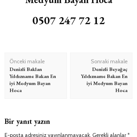
0507 247 72 12
Yazı
Önceki makale
Sonraki makale
dolaşımı
Denizli Baklan
Denizli Beyağaç
Yıldızname Bakan En
Yıldızname Bakan En
iyi Medyum Bayan
iyi Medyum Bayan
Hoca
Hoca
Bir yanıt yazın
E-posta adresiniz yayınlanmayacak.
Gerekli alanlar
*