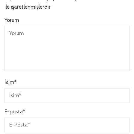
ile işaretlenmişlerdir
Yorum
İsim
*
E-posta
*