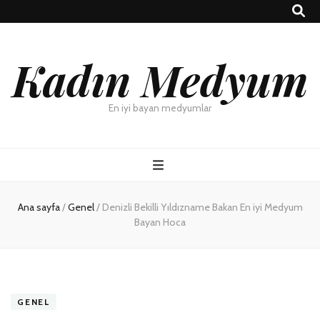
Kadın Medyum
En iyi bayan medyumlar
Ana sayfa
/
Genel
/
Denizli Bekilli Yıldızname Bakan En iyi Medyum
Bayan Hoca
GENEL