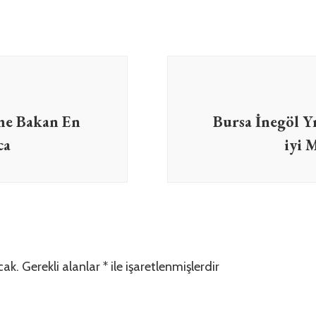
me Bakan En
Bursa İnegöl Y
ca
iyi 
cak.
Gerekli alanlar
*
ile işaretlenmişlerdir