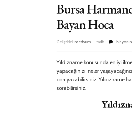
Bursa Harmanc
Bayan Hoca
Bursa
Geliştirici:
medyum
tarih
bir yoru
Harmancı
Yıldızna
Bakan
Yıldızname konusunda en iyi ilme
En
yapacağınızı, neler yaşayacağınızı
iyi
Medyum
ona yazabilirsiniz. Yıldızname 
Bayan
sorabilirsiniz.
Hoca
için
Yıldız