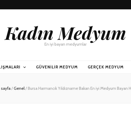
Kadın Medyum
En iyi bayan medyumlar
LIŞMALARI
GÜVENILIR MEDYUM
GERÇEK MEDYUM
 sayfa
/
Genel
/
Bursa Harmancık Yıldızname Bakan En iyi Medyum Bayan 