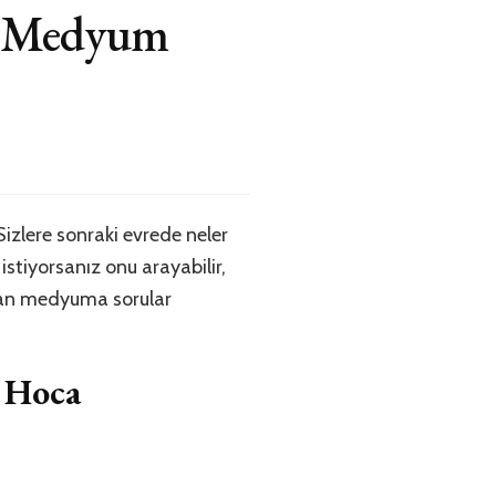
yi Medyum
izlere sonraki evrede neler
istiyorsanız onu arayabilir,
ayan medyuma sorular
 Hoca