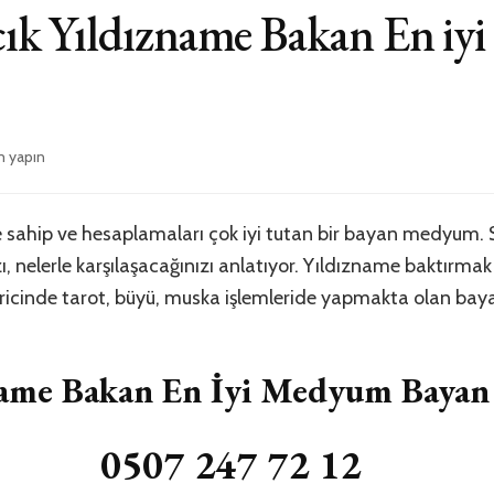
ık Yıldızname Bakan En i
m yapın
k
me
 sahip ve hesaplamaları çok iyi tutan bir bayan medyum. S
, nelerle karşılaşacağınızı anlatıyor. Yıldızname baktırmak 
haricinde tarot, büyü, muska işlemleride yapmakta olan b
name Bakan En İyi Medyum Bayan
0507 247 72 12