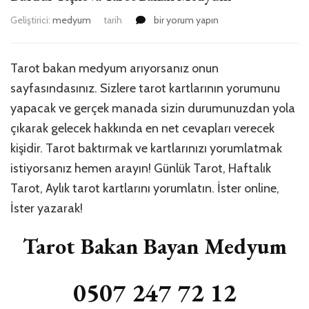
Burdur
Geliştirici:
medyum
tarih
bir yorum yapın
Yeşilova
Tarot
Bakan
Tarot bakan medyum arıyorsanız onun
Medyum
sayfasındasınız. Sizlere tarot kartlarının yorumunu
için
yapacak ve gerçek manada sizin durumunuzdan yola
çıkarak gelecek hakkında en net cevapları verecek
kişidir. Tarot baktırmak ve kartlarınızı yorumlatmak
istiyorsanız hemen arayın! Günlük Tarot, Haftalık
Tarot, Aylık tarot kartlarını yorumlatın. İster online,
İster yazarak!
Tarot Bakan Bayan Medyum
0507 247 72 12