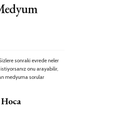
i Medyum
izlere sonraki evrede neler
istiyorsanız onu arayabilir,
ayan medyuma sorular
 Hoca