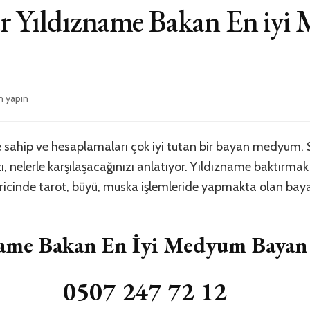
r Yıldızname Bakan En iy
m yapın
me
 sahip ve hesaplamaları çok iyi tutan bir bayan medyum. S
, nelerle karşılaşacağınızı anlatıyor. Yıldızname baktırmak 
haricinde tarot, büyü, muska işlemleride yapmakta olan b
name Bakan En İyi Medyum Bayan
0507 247 72 12