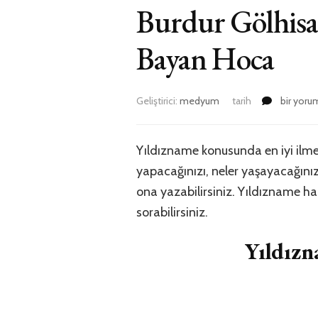
Burdur Gölhisa
Bayan Hoca
Burdur
Geliştirici:
medyum
tarih
bir yoru
Gölhisar
Yıldızna
Bakan
Yıldızname konusunda en iyi ilme
En
yapacağınızı, neler yaşayacağınızı
iyi
Medyum
ona yazabilirsiniz. Yıldızname 
Bayan
sorabilirsiniz.
Hoca
için
Yıldız