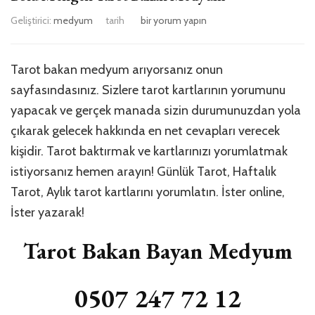
Bolu
Geliştirici:
medyum
tarih
bir yorum yapın
Mengen
Tarot
Bakan
Tarot bakan medyum arıyorsanız onun
Medyum
sayfasındasınız. Sizlere tarot kartlarının yorumunu
için
yapacak ve gerçek manada sizin durumunuzdan yola
çıkarak gelecek hakkında en net cevapları verecek
kişidir. Tarot baktırmak ve kartlarınızı yorumlatmak
istiyorsanız hemen arayın! Günlük Tarot, Haftalık
Tarot, Aylık tarot kartlarını yorumlatın. İster online,
İster yazarak!
Tarot Bakan Bayan Medyum
0507 247 72 12