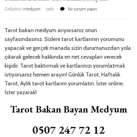
Balıkesir
Geliştirici:
medyum
tarih
bir yorum yapın
Edremit
Tarot
Bakan
Tarot bakan medyum arıyorsanız onun
Medyum
sayfasındasınız. Sizlere tarot kartlarının yorumunu
için
yapacak ve gerçek manada sizin durumunuzdan yola
çıkarak gelecek hakkında en net cevapları verecek
kişidir. Tarot baktırmak ve kartlarınızı yorumlatmak
istiyorsanız hemen arayın! Günlük Tarot, Haftalık
Tarot, Aylık tarot kartlarını yorumlatın. İster online,
İster yazarak!
Tarot Bakan Bayan Medyum
0507 247 72 12