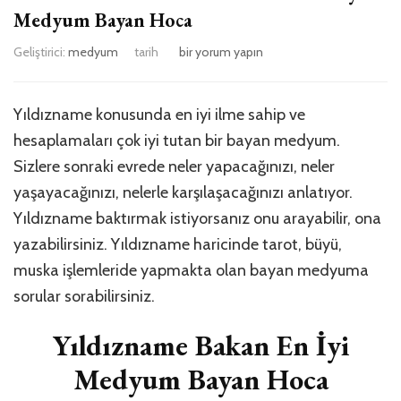
Medyum Bayan Hoca
Ardahan
Geliştirici:
medyum
tarih
bir yorum yapın
Damal
Yıldızname
Bakan
Yıldızname konusunda en iyi ilme sahip ve
En
hesaplamaları çok iyi tutan bir bayan medyum.
iyi
Medyum
Sizlere sonraki evrede neler yapacağınızı, neler
Bayan
yaşayacağınızı, nelerle karşılaşacağınızı anlatıyor.
Hoca
Yıldızname baktırmak istiyorsanız onu arayabilir, ona
için
yazabilirsiniz. Yıldızname haricinde tarot, büyü,
muska işlemleride yapmakta olan bayan medyuma
sorular sorabilirsiniz.
Yıldızname Bakan En İyi
Medyum Bayan Hoca