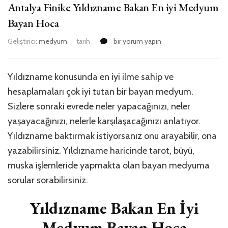
Antalya Finike Yıldızname Bakan En iyi Medyum
Bayan Hoca
Antalya
Geliştirici:
medyum
tarih
bir yorum yapın
Finike
Yıldızname
Bakan
Yıldızname konusunda en iyi ilme sahip ve
En
hesaplamaları çok iyi tutan bir bayan medyum.
iyi
Medyum
Sizlere sonraki evrede neler yapacağınızı, neler
Bayan
yaşayacağınızı, nelerle karşılaşacağınızı anlatıyor.
Hoca
Yıldızname baktırmak istiyorsanız onu arayabilir, ona
için
yazabilirsiniz. Yıldızname haricinde tarot, büyü,
muska işlemleride yapmakta olan bayan medyuma
sorular sorabilirsiniz.
Yıldızname Bakan En İyi
Medyum Bayan Hoca