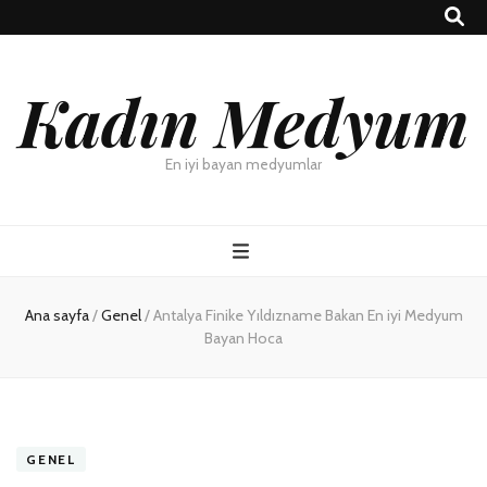
Kadın Medyum
En iyi bayan medyumlar
Ana sayfa
/
Genel
/
Antalya Finike Yıldızname Bakan En iyi Medyum
Bayan Hoca
GENEL