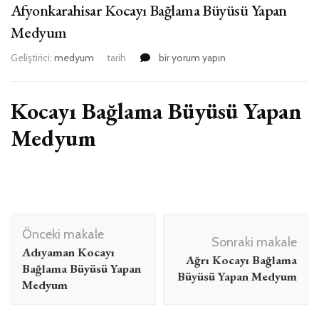
Afyonkarahisar Kocayı Bağlama Büyüsü Yapan
Medyum
Afyonkarahisar
Geliştirici:
medyum
tarih
bir yorum yapın
Kocayı
Bağlama
Büyüsü
Kocayı Bağlama Büyüsü Yapan
Yapan
Medyum
Medyum
için
Yazı
Önceki makale
dolaşımı
Sonraki makale
Adıyaman Kocayı
Ağrı Kocayı Bağlama
Bağlama Büyüsü Yapan
Büyüsü Yapan Medyum
Medyum