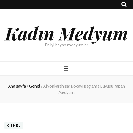
Kadın Medyum
En iyi bayan medyumlar
Ana sayfa
/
Genel
/
Afyonkarahisar Kocayı Bağlama Büyüsü Yapan
Medyum
GENEL