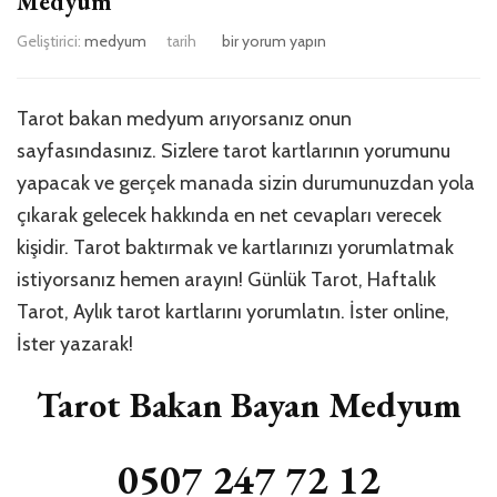
Medyum
Afyonkarahisar
Geliştirici:
medyum
tarih
bir yorum yapın
İhsaniye
Tarot
Bakan
Tarot bakan medyum arıyorsanız onun
Medyum
sayfasındasınız. Sizlere tarot kartlarının yorumunu
için
yapacak ve gerçek manada sizin durumunuzdan yola
çıkarak gelecek hakkında en net cevapları verecek
kişidir. Tarot baktırmak ve kartlarınızı yorumlatmak
istiyorsanız hemen arayın! Günlük Tarot, Haftalık
Tarot, Aylık tarot kartlarını yorumlatın. İster online,
İster yazarak!
Tarot Bakan Bayan Medyum
0507 247 72 12