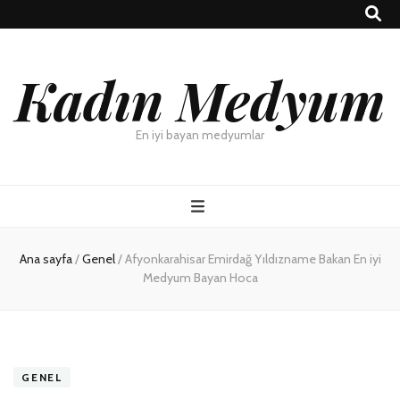
Kadın Medyum
En iyi bayan medyumlar
Ana sayfa
/
Genel
/
Afyonkarahisar Emirdağ Yıldızname Bakan En iyi
Medyum Bayan Hoca
GENEL