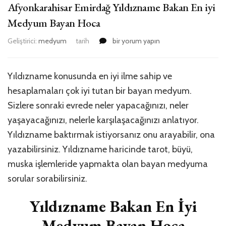
Afyonkarahisar Emirdağ Yıldızname Bakan En iyi
Medyum Bayan Hoca
Afyonkarahisar
Geliştirici:
medyum
tarih
bir yorum yapın
Emirdağ
Yıldızname
Bakan
Yıldızname konusunda en iyi ilme sahip ve
En
hesaplamaları çok iyi tutan bir bayan medyum.
iyi
Medyum
Sizlere sonraki evrede neler yapacağınızı, neler
Bayan
yaşayacağınızı, nelerle karşılaşacağınızı anlatıyor.
Hoca
Yıldızname baktırmak istiyorsanız onu arayabilir, ona
için
yazabilirsiniz. Yıldızname haricinde tarot, büyü,
muska işlemleride yapmakta olan bayan medyuma
sorular sorabilirsiniz.
Yıldızname Bakan En İyi
Medyum Bayan Hoca