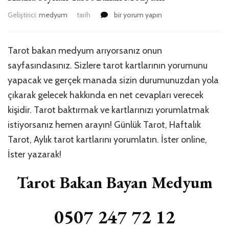
Adana
Geliştirici:
medyum
tarih
bir yorum yapın
Seyhan
Tarot
Bakan
Tarot bakan medyum arıyorsanız onun
Medyum
sayfasındasınız. Sizlere tarot kartlarının yorumunu
için
yapacak ve gerçek manada sizin durumunuzdan yola
çıkarak gelecek hakkında en net cevapları verecek
kişidir. Tarot baktırmak ve kartlarınızı yorumlatmak
istiyorsanız hemen arayın! Günlük Tarot, Haftalık
Tarot, Aylık tarot kartlarını yorumlatın. İster online,
İster yazarak!
Tarot Bakan Bayan Medyum
0507 247 72 12